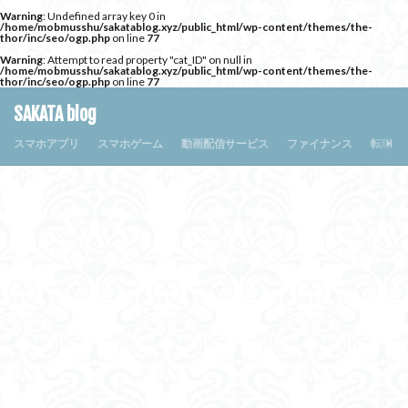
Warning
: Undefined array key 0 in
/home/mobmusshu/sakatablog.xyz/public_html/wp-content/themes/the-
thor/inc/seo/ogp.php
on line
77
Warning
: Attempt to read property "cat_ID" on null in
/home/mobmusshu/sakatablog.xyz/public_html/wp-content/themes/the-
thor/inc/seo/ogp.php
on line
77
SAKATA blog
スマホアプリ
スマホゲーム
動画配信サービス
ファイナンス
転職・