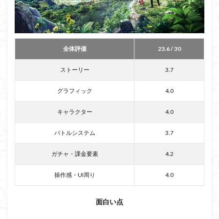
全体評価
23.6
/ 30
ストーリー
3.7
グラフィック
4.0
キャラクター
4.0
バトルシステム
3.7
ガチャ・課金要素
4.2
操作感・UI周り
4.0
面白い点