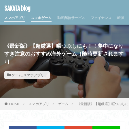
SAKATA blog
スマホアプリ
スマホゲーム
動画配信サービス
ファイナンス
転職・
《最新版》【超厳選】暇つぶしにも！！夢中になり
すぎ注意のおすすめ海外ゲーム［随時更新されます
♪］
ゲーム
,
スマホアプリ
HOME
スマホアプリ
ゲーム
《最新版》【超厳選】暇つぶしに