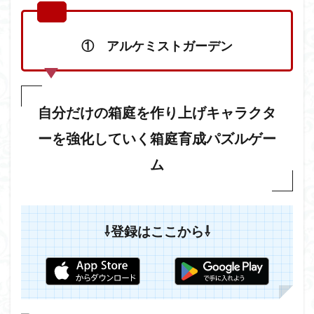
アル
ケミ
スト
① アルケミストガーデン
ガー
デン
2
②
最強
自分だけの箱庭を作り上げキャラクタ
でん
でん
ーを強化していく箱庭育成パズルゲー
3
ム
③
ヒロ
イッ
ク
エク
⇩登録はここから⇩
スペ
ディ
ショ
ン
4
④