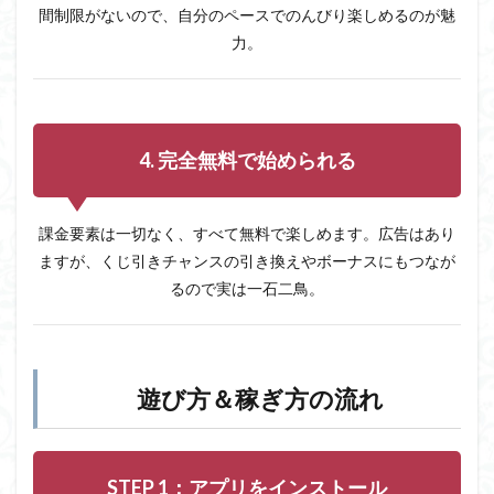
間制限がないので、自分のペースでのんびり楽しめるのが魅
STEP
1：ア
力。
プリ
をイ
ンス
トー
ル
4. 完全無料で始められる
4.2
STEP
2：ナ
ンプ
課金要素は一切なく、すべて無料で楽しめます。広告はあり
レ問
ますが、くじ引きチャンスの引き換えやボーナスにもつなが
題を
るので実は一石二鳥。
プレ
イ
4.3
STEP
3：く
遊び方＆稼ぎ方の流れ
じを
引い
て運
試し
STEP 1：アプリをインストール