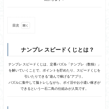
目次
1
ナン
プレ
スピ
ナンプレ スピードくじとは？
ード
くじ
と
は？
ナンプレ スピードくじは、定番パズル「ナンプレ（数独）」
を解いていくことで、ポイントを貯めたり、スピードくじを
2
こん
引いたりできる“遊んで稼げる”アプリ。
な人
パズルに集中して脳トレしながら、ポイ活やお小遣い稼ぎが
にぴ
った
できるという一石二鳥の仕組みが人気です。
り！
3
アプ