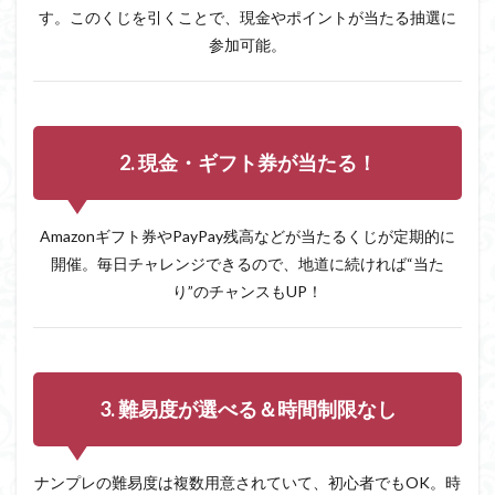
す。このくじを引くことで、現金やポイントが当たる抽選に
3. 難
易度
参加可能。
が選
べる
＆時
間制
限な
し
2. 現金・ギフト券が当たる！
3.4
4. 完
Amazonギフト券やPayPay残高などが当たるくじが定期的に
全無
料で
開催。毎日チャレンジできるので、地道に続ければ“当た
始め
り”のチャンスもUP！
られ
る
4
遊び
方＆
3. 難易度が選べる＆時間制限なし
稼ぎ
方の
流れ
ナンプレの難易度は複数用意されていて、初心者でもOK。時
4.1