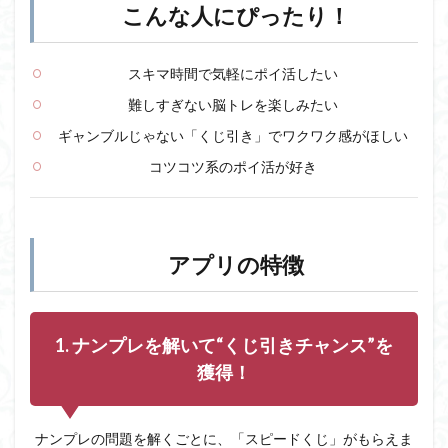
リの
こんな人にぴったり！
特徴
3.1
1. ナ
スキマ時間で気軽にポイ活したい
ンプ
難しすぎない脳トレを楽しみたい
レを
解い
ギャンブルじゃない「くじ引き」でワクワク感がほしい
て“く
じ引
コツコツ系のポイ活が好き
きチ
ャン
ス”を
獲
得！
アプリの特徴
3.2
2. 現
金・
ギフ
1. ナンプレを解いて“くじ引きチャンス”を
ト券
獲得！
が当
た
る！
ナンプレの問題を解くごとに、「スピードくじ」がもらえま
3.3