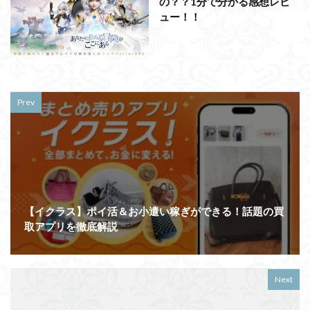
の？？1分で分かる感想レビ
ュー！！
Prev
【イクラス】ポイ活＆お小遣い稼ぎができる！話題の買
取アプリを徹底解説
Next