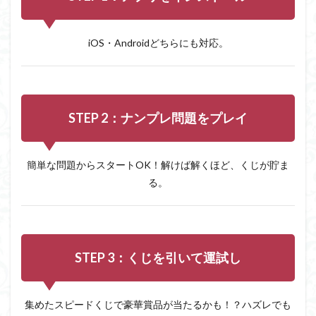
5
実際
のユ
iOS・Androidどちらにも対応。
ーザ
ーの
声
6
注意
STEP 2：ナンプレ問題をプレイ
点・
デメ
リッ
ト
簡単な問題からスタートOK！解けば解くほど、くじが貯ま
7
る。
まと
め：
楽し
く続
け
STEP 3：くじを引いて運試し
る“な
がら
ポイ
活”な
集めたスピードくじで豪華賞品が当たるかも！？ハズレでも
らコ