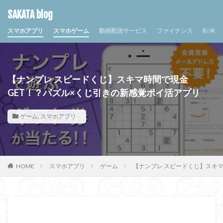
SAKATA blog
スマホアプリ
スマホゲーム
動画配信サービス
ファイナンス
転職・
【ナンプレ スピードくじ】スキマ時間で現金
GET！？パズル×くじ引きの新感覚ポイ活アプリ
ゲーム
,
スマホアプリ
HOME
スマホアプリ
ゲーム
【ナンプレ スピードくじ】スキ