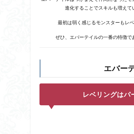
3.2
進化することでスキルも増えて
TU（タ
イムユ
ニッ
最初は弱く感じるモンスターもレ
ト）と
スピリ
ぜひ、エバーテイルの一番の特徴で
ットを
意識し
よう
4
エバー
課
金
を
す
レベリングはパ
る
な
ら
こ
ち
ら
が