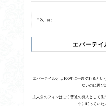
目次
1
エバ
ーテ
イル
エバーテイ
はど
んな
ゲー
ム？
2
エ
エバーテイルとは100年に一度訪れるとい
バ
ないのに再び
ー
テ
イ
主人公のフィンはごく普通の狩人として生
ル
ケに眠っていた
の