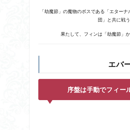
特
「劫魔節」の魔物のボスである「エターナ
徴
団」と共に戦
2.1
序盤
果たして、フィンは「劫魔節」
は手
動で
フィ
ール
ドや
エバ
ダン
ジョ
ンを
駆け
序盤は手動でフィー
回る
2.2
モン
スタ
ーを
捕ま