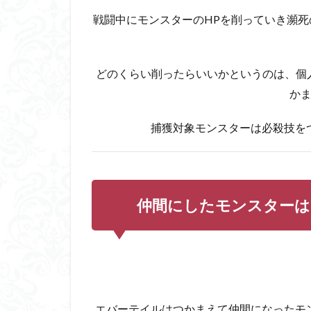
バ
ー
戦闘中にモンスターのHPを削っていき瀕
テ
イ
ル
どのくらい削ったらいいかというのは、個
の
序
か
盤
攻
捕獲対象モンスターは必殺技を
略
3.1
レベ
リン
仲間にしたモンスターは
グは
パー
ティ
を均
等に
育て
よう
エバーテイルはつかまえて仲間になったモ