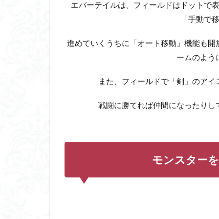
えて
エバーテイルは、フィールドはドットで
仲間
「手動で移
にす
る
進めていくうちに「オート移動」機能も開
2.3
ームのよう
仲間
にし
たモ
また、フィールドで「剣」のアイ
ンス
ター
戦闘に勝てれば仲間になったりし
はレ
ベル
を上
げる
こと
モンスターを
で進
化す
る
3
エ