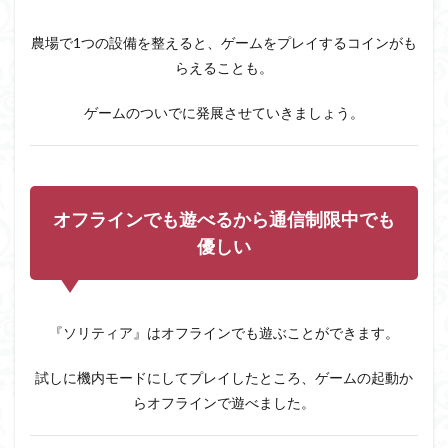
がラ
ンダ
ムす
農場で1つの設備を整えると、ゲームをプレイするコインがも
ぎる
らえることも。
3
『ソ
ゲームのついでに発展させていきましょう。
リテ
ィア
グラ
ンド
ハー
オフラインでも遊べるから通信制限中でも
ベス
ト』
優しい
レビ
ュ
ー・
評
価
『ソリティア』はオフラインでも遊ぶことができます。
まと
め
試しに機内モードにしてプレイしたところ、ゲームの起動か
らオフラインで遊べました。