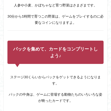
オフ
人参や小麦、かぼちゃなど育つ野菜はさまざまです。
ライ
ンで
も遊
30分から1時間で育つこの野菜は、ゲームをプレイするのに必
べる
要なコインになりますよ。
から
通信
制限
中で
も優
しい
パックを集めて、カードをコンプリートし
2
よう♪
『ソ
リテ
ィア
グラ
ステージ30くらいからパックをゲットできるようになりま
ンド
ハー
す。
ベス
ト』
パックの中身は、ゲームに登場する動物たちのいろいろな姿
の残
念な
が映ったカードです。
評価