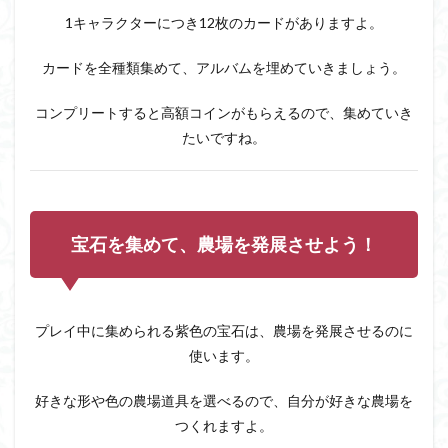
2.1
1キャラクターにつき12枚のカードがありますよ。
すべ
て英
語だ
カードを全種類集めて、アルバムを埋めていきましょう。
から
理解
コンプリートすると高額コインがもらえるので、集めていき
しに
くい
たいですね。
2.2
ステ
ージ
40く
らい
宝石を集めて、農場を発展させよう！
から
大量
のコ
イン
が必
プレイ中に集められる紫色の宝石は、農場を発展させるのに
要…
使います。
2.3
カー
好きな形や色の農場道具を選べるので、自分が好きな農場を
ドの
つくれますよ。
配布