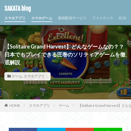
SAKATA blog
スマホアプリ
スマホゲーム
動画配信サービス
ファイナンス
転職・
【Solitaire Grand Harvest】どんなゲームなの？？
日本でもプレイできる圧巻のソリティアゲームを徹
底解説
ゲーム
,
スマホアプリ
HOME
スマホアプリ
ゲーム
【Solitaire Grand Ha