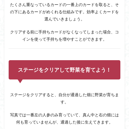
1.4
たくさん重なっているカードの一番上のカードを取ると、そ
パッ
の下にあるカードがめくれる仕組みです。効率よくカードを
クを
集め
選んでいきましょう。
て、
カー
クリアする前に手持ちカードがなくなってしまった場合、コ
ドを
インを使って手持ちを増やすことができます。
コン
プリ
ート
しよ
う♪
ステージをクリアして野菜を育てよう！
1.5
宝石
を集
め
て、
ステージをクリアすると、自分が通過した畑に野菜が育ちま
農場
を発
す。
展さ
せよ
写真では一番左の人参のみ育っていて、真ん中と右の畑には
う！
何も育っていませんが、通過した後に生えてきます。
1.6