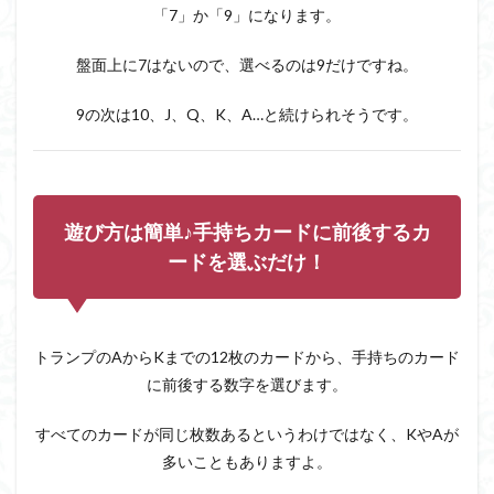
遊び
「7」か「9」になります。
方は
簡単♪
盤面上に7はないので、選べるのは9だけですね。
手持
ちカ
ード
9の次は10、J、Q、K、A…と続けられそうです。
に前
後す
るカ
ード
を選
遊び方は簡単♪手持ちカードに前後するカ
ぶだ
け！
ードを選ぶだけ！
1.3
ステ
ージ
をク
トランプのAからKまでの12枚のカードから、手持ちのカード
リア
に前後する数字を選びます。
して
野菜
を育
すべてのカードが同じ枚数あるというわけではなく、KやAが
てよ
多いこともありますよ。
う！