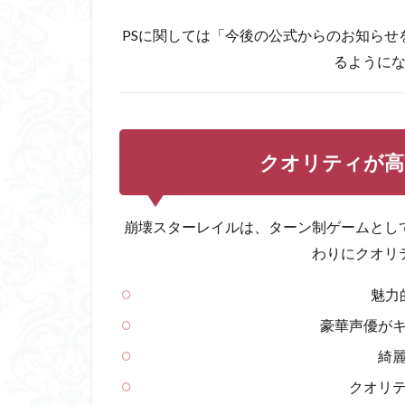
倍
速・
PSに関しては「今後の公式からのお知らせ
オー
るように
ト機
能
2.3
テレ
ポー
クオリティが高
トで
移動
が楽
崩壊スターレイルは、ターン制ゲームとし
2.4
わりにクオリ
リッ
プシ
魅力
ンク
対応
豪華声優が
2.5
綺
遺物
クオリ
シス