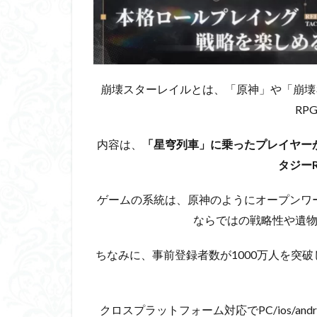
ス
タ
ー
レ
イ
ル
崩壊スターレイルとは、「原神」や「崩壊3r
の
良
RP
か
っ
内容は、
「星穹列車」に乗ったプレイヤー
た
タジーR
点
2.1
ゲームの系統は、原神のようにオープンワ
ター
ならではの戦略性や遺
ン制
なら
では
ちなみに、
事前登録者数が1000万人を突破
の戦
略性
2.2
クロスプラットフォーム対応でPC/ios/a