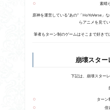
テム
素晴
2.6
原神を運営している”あの”「HoYoVers
ガチ
ャの
らアニメを見て
天井
シス
筆者もターン制のゲームはそこまで好きで
テム
3
崩
壊
崩壊スター
ス
タ
ー
下記は、崩壊スター
レ
イ
ル
の
気
ターン
に
倍
な