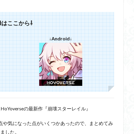
録はここから⇩
↓Android↓
たHoYoverseの最新作『崩壊スターレイル』
た点や気になった点がいくつかあったので、まとめてみ
ました。