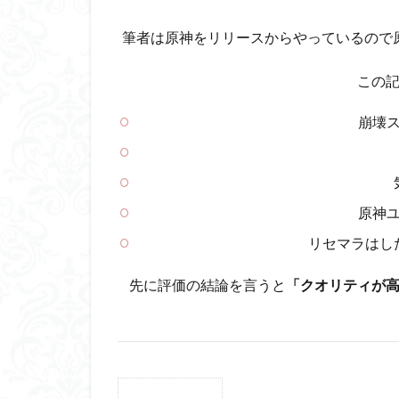
筆者は原神をリリースからやっているので
この
崩壊
原神
リセマラはし
先に評価の結論を言うと
「クオリティが