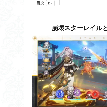
目次
1
崩壊スタ
ーレイルと
は？
(HoYoverse・
崩壊スターレイルとは？(
mihoyo)
1.1
クオ
リテ
ィが
高す
ぎる
ター
ン制
バト
ル
2
崩
壊