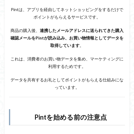
Pint
の始
Pintは、アプリを経由してネットショッピングをするだけで
め方
ポイントがもらえるサービスです。
3.1
電話
商品の購入後、
連携したメールアドレスに送られてきた購入
番号
確認メールをPintが読み込み、お買い物情報としてデータを
の認
証
取得しています
。
3.2
これは、消費者のお買い物データを集め、マーケティングに
会員
登録
利用するためです。
3.3
データを共有するお礼としてポイントがもらえる仕組みにな
メー
ルア
っています。
ドレ
ス連
携
3.4
Pintを始める前の注意点
連携
後、
すぐ
にお