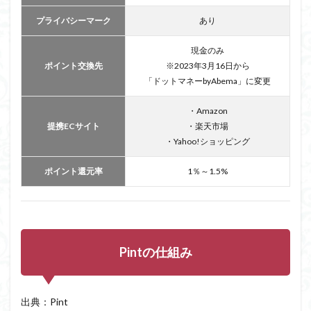
ント
の付
プライバシーマーク
あり
与は
購入
現金のみ
から
ポイント交換先
※2023年3月16日から
約2か
「ドットマネーbyAbema」に変更
月後
2.3
・Amazon
Amazon
提携ECサイト
・楽天市場
のポイ
・Yahoo!ショッピング
ント還
元は準
備中
ポイント還元率
1％～1.5%
2.4
Amazon
フレッ
シュ、
楽天フ
Pintの仕組み
ァッシ
ョンは
対象外
3
出典：Pint