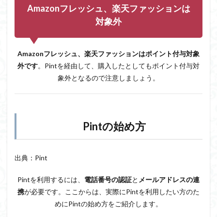
6.3
Amazonフレッシュ、楽天ファッションは
ポイ
ント
対象外
の有
効期
限
Amazonフレッシュ、楽天ファッションはポイント付与対象
は？
外です
。Pintを経由して、購入したとしてもポイント付与対
7
象外となるので注意しましょう。
ネッ
トシ
ョッ
ピン
グで
お得
Pintの始め方
にポ
イ活
出典：Pint
Pintを利用するには、
電話番号の認証
と
メールアドレスの連
携
が必要です。ここからは、実際にPintを利用したい方のた
めにPintの始め方をご紹介します。