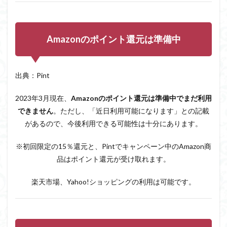
6
Pint
に関
Amazonのポイント還元は準備中
する
よく
ある
質問
出典：Pint
6.1
なぜ
2023年3月現在、
Amazonのポイント還元は準備中でまだ利用
ポイ
できません
。ただし、「近日利用可能になります」との記載
ント
がも
があるので、今後利用できる可能性は十分にあります。
らえ
る
※初回限定の15％還元と、Pintでキャンペーン中のAmazon商
の？
品はポイント還元が受け取れます。
6.2
Gmail
楽天市場、Yahoo!ショッピングの利用は可能です。
で連
携が
でき
ない