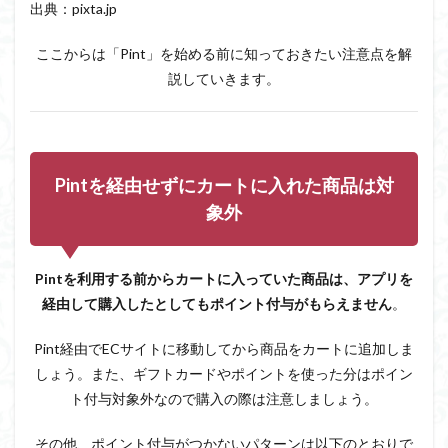
出典：pixta.jp
買い
物を
ここからは「Pint」を始める前に知っておきたい注意点を解
する
と
説していきます。
15％
還
元！
4
Pint
Pintを経由せずにカートに入れた商品は対
の基
象外
本的
な使
い方
Pintを利用する前からカートに入っていた商品は、アプリを
5
Pint
経由して購入したとしてもポイント付与がもらえません
。
を実
際に
Pint経由でECサイトに移動してから商品をカートに追加しま
使っ
しょう。また、ギフトカードやポイントを使った分はポイン
て感
じた
ト付与対象外なので購入の際は注意しましょう。
メリ
ッ
その他、ポイント付与がつかないパターンは以下のとおりで
ト・