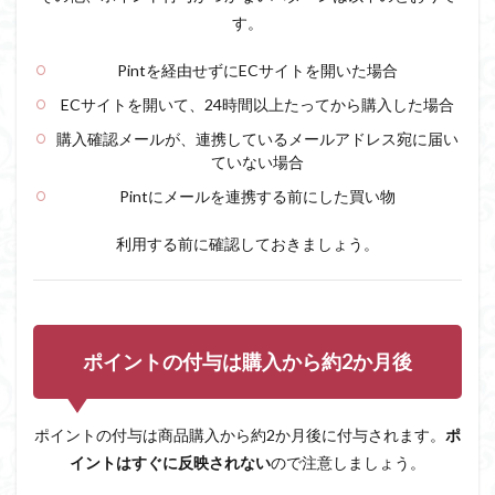
デメ
す。
リッ
ト
Pintを経由せずにECサイトを開いた場合
5.1
ECサイトを開いて、24時間以上たってから購入した場合
Pintの
メリ
購入確認メールが、連携しているメールアドレス宛に届い
ット
ていない場合
5.2
Pintにメールを連携する前にした買い物
Pintの
デメ
利用する前に確認しておきましょう。
リッ
ト
5.2.1
Gmail連
携が複
ポイントの付与は購入から約2か月後
雑
5.2.2
ショッ
ポイントの付与は商品購入から約2か月後に付与されます。
ポ
プの数
イントはすぐに反映されない
ので注意しましょう。
が少な
い