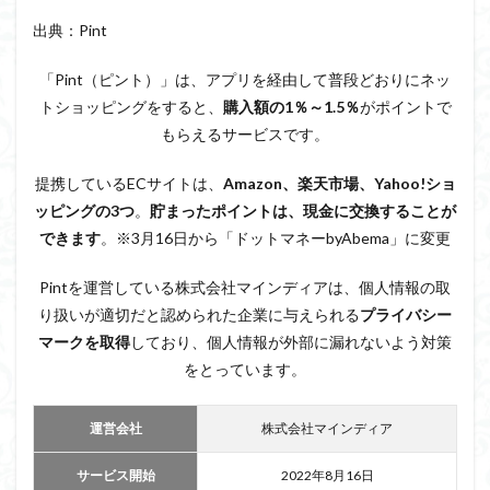
仕組
出典：Pint
み
2
「Pint（ピント）」は、アプリを経由して普段どおりにネッ
Pint
トショッピングをすると、
購入額の1％～1.5％
がポイントで
を始
める
もらえるサービスです。
前の
注意
提携しているECサイトは、
Amazon、楽天市場、Yahoo!ショ
点
ッピングの3つ
。
貯まったポイントは、現金に交換することが
2.1
できます
。※3月16日から「ドットマネーbyAbema」に変更
Pintを
経由
Pintを運営している株式会社マインディアは、個人情報の取
せず
にカ
り扱いが適切だと認められた企業に与えられる
プライバシー
ート
マークを取得
しており、個人情報が外部に漏れないよう対策
に入
れた
をとっています。
商品
は対
象外
運営会社
株式会社マインディア
2.2
サービス開始
2022年8月16日
ポイ