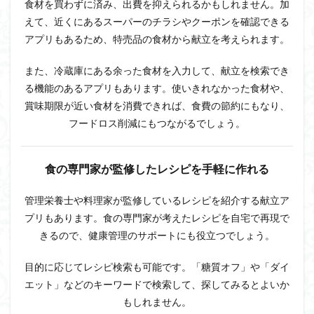
食材を買わずに済み、出費を抑えられるかもしれません。加
ピの
えて、近くにあるスーパーのチラシやクーポンを確認できる
探し
やす
アプリもあるため、特売品の食材から献立を考えられます。
さや
手順
また、冷蔵庫にある余った食材を入力して、献立を検索でき
のわ
かり
る機能のあるアプリもあります。使いきれなかった食材や、
やす
賞味期限が近い食材を消費できれば、食費の節約にもなり、
さで
フードロス削減にもつながるでしょう。
選ぶ
2.3
使い
食の専門家が監修したレシピを手軽に作れる
たい
機能
で選
管理栄養士や料理家が監修しているレシピを紹介する献立ア
ぶ
プリもあります。食の専門家が考えたレシピを自宅で再現で
2.4
きるので、健康管理のサポートにも役立つでしょう。
有料
か無
目的に応じてレシピ検索も可能です。「糖質オフ」や「ダイ
料か
エット」などのキーワードで検索して、探してみるとよいか
で選
ぶ
もしれません。