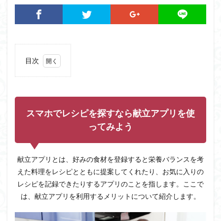
目次
1
スマ
ホで
レシ
ピを
スマホでレシピを探すなら献立アプリを使
探す
ってみよう
なら
献立
アプ
リを
献立アプリとは、好みの食材を登録すると栄養バランスを考
使っ
えた料理をレシピとともに提案してくれたり、お気に入りの
てみ
よう
レシピを記録できたりするアプリのことを指します。ここで
は、献立アプリを利用するメリットについて紹介します。
1.1
時間
を有