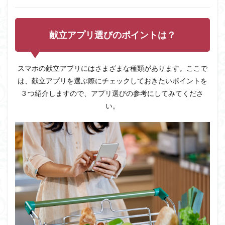
3
Android
スマホ
献立アプリ選びのポイントは？
で使え
る献立
アプリ
3 選
スマホの献立アプリにはさまざまな種類があります。ここで
3.1
は、献立アプリを選ぶ際にチェックしておきたいポイントを
キッ
3 つ紹介しますので、アプリ選びの参考にしてみてくださ
コー
マン
い。
きょ
うの
献立 –
レシ
ピ管
理が
でき
る献
立ア
プリ
4
今日