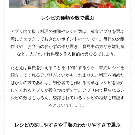
は何
を作
ろ
レシピの種類や数で選ぶ
う？
で悩
んだ
アプリ内で扱う料理の種類やレシピ数は、献立アプリを選ぶ
ら、
際にチェックしておきたいポイントの一つです。毎日の夕飯
献立
作りや、お弁当のおかずの作り置き、育児中の方なら離乳食
アプ
リを
など、人それぞれ料理を作る目的は異なるでしょう。
活用
しよ
たとえば食費を抑えることを目的にするなら、節約レシピを
う
紹介してくれるアプリがよいかもしれません。料理を初めた
ばかりの方であれば、初心者でも作れる簡単なレシピを紹介
してくれるアプリが役立つはずです。アプリ内で見られるレ
シピの数はもちろん、登録されているレシピの種類も確認す
るとよいでしょう。
レシピの探しやすさや手順のわかりやすさで選ぶ