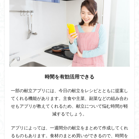
効活
用で
きる
1.2
料理
のレ
パー
トリ
ーが
増え
る
1.3
時間を有効活用できる
食費
の節
約が
一部の献立アプリには、今日の献立をレシピとともに提案し
でき
てくれる機能があります。主食や主菜、副菜などの組み合わ
る
せもアプリが教えてくれるため、献立について悩む時間が軽
1.4
減するでしょう。
食の
専門
アプリによっては、一週間分の献立をまとめて作成してくれ
家が
監修
るものもあります。食材のまとめ買いができるので、時間を