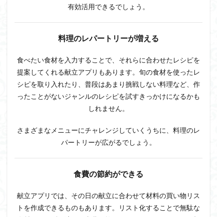
した
有効活用できるでしょう。
レシ
ピを
手軽
に作
料理のレパートリーが増える
れる
食べたい食材を入力することで、それらに合わせたレシピを
2
献立
提案してくれる献立アプリもあります。旬の食材を使ったレ
アプ
シピを取り入れたり、普段はあまり挑戦しない料理など、作
リ選
ったことがないジャンルのレシピを試すきっかけになるかも
びの
ポイ
しれません。
ント
は？
さまざまなメニューにチャレンジしていくうちに、料理のレ
2.1
パートリーが広がるでしょう。
レシ
ピの
種類
食費の節約ができる
や数
で選
ぶ
献立アプリでは、その日の献立に合わせて材料の買い物リス
2.2
トを作成できるものもあります。リスト化することで無駄な
レシ