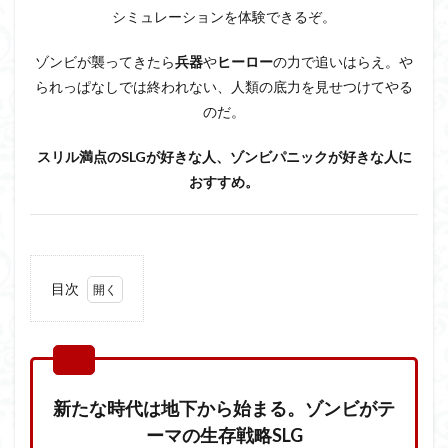
シミュレーションを体験できるぞ。
ゾンビが襲ってきたら
兵器
や
ヒーロー
の力で追いはらえ。や
られっぱなしでは終われない、人類の底力を見せつけてやる
のだ。
スリル満点のSLGが好きな人、ゾンビパニックが好きな人に
おすすめ。
目次
1
新た
な時
代は
地下
新たな時代は地下から始まる。ゾンビがテ
から
始ま
ーマの生存戦略SLG
る。