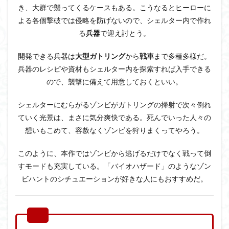
き、大群で襲ってくるケースもある。こうなるとヒーローに
よる各個撃破では侵略を防げないので、シェルター内で作れ
る
兵器
で迎え討とう。
開発できる兵器は
大型ガトリング
から
戦車
まで多種多様だ。
兵器のレシピや資材もシェルター内を探索すれば入手できる
ので、襲撃に備えて用意しておくといい。
シェルターにむらがるゾンビがガトリングの掃射で次々倒れ
ていく光景は、まさに気分爽快である。死んでいった人々の
想いもこめて、容赦なくゾンビを狩りまくってやろう。
このように、本作ではゾンビから逃げるだけでなく戦って倒
すモードも充実している。「バイオハザード」のようなゾン
ビハントのシチュエーションが好きな人にもおすすめだ。