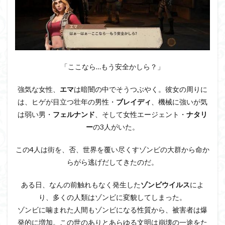
ヒー
ロー
をご
紹介
4.1
▲藤
「ここなら…もう安全かしら？」
原千
尋
（画
強気な女性、
エマ
は暗闇の中でそうつぶやく。彼女の周りに
像
は、ヒゲが目立つ壮年の男性・
ブレイディ
、機械に強いが気
左）
は弱い男・
フェルナンド
、そして女性エージェント・
ナタリ
4.2
ー
の3人がいた。
▲小
早川
（画
この4人は街を、否、世界を覆い尽くすゾンビの大群から命か
像
らがら逃げだしてきたのだ。
右）
4.3
ある日、なんの前触れもなく発生した
ゾンビウイルス
によ
▲小
り、多くの人類はゾンビに変貌してしまった。
川剣
ゾンビに噛まれた人間もゾンビになる性質から、被害者は爆
（画
像
発的に増加。この世のありとあらゆる文明は崩壊の一途をた