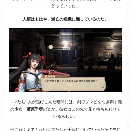
左）
どっていった。
4.4
▲レ
人類はもはや、滅亡の危機に瀕しているのだ。
ベッ
カ
（画
像
右）
5
スマ
ホで
終末
を図
太く
生き
ろ！
エマたち4人が逃げこんだ暗闇には、剣でゾンビをなぎ倒す謎
の少女・
藤原千尋
の姿が。彼女はこの先で兄と待ちあわせて
いるらしい。
他に行くあてもないエマたちが千尋についていったその先に