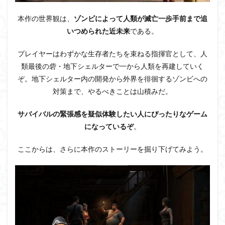
のバ
トル
本作の世界観は、
ゾンビによって人類が滅亡一歩手前まで追
でゾ
いつめられた近未来
である。
ンビ
を狩
りま
プレイヤーはわずかな生存者たちを束ねる指揮官として、人
く
類最後の砦・地下シェルターで一から人類を再建していく
れ。
兵器
ぞ。地下シェルター内の開発から外界を徘徊するゾンビへの
で一
対策まで、やるべきことは山積みだ。
掃す
る快
感プ
サバイバルの緊張感を疑似体験したい人にぴったりなゲーム
レイ
になっているぞ
。
も
4
ここからは、さらに本作のストーリーを掘り下げてみよう。
シェ
ルタ
ー生
活を
支え
る強
く美
しい