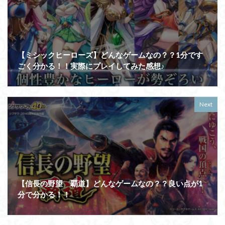
【ミシックヒーローズ】どんなゲームなの？？1分です
ごく分かる！！実際にプレイしてみた感想♪
Next
【信長の野望 覇道】どんなゲームなの？？良い点が1
分で分かる！！