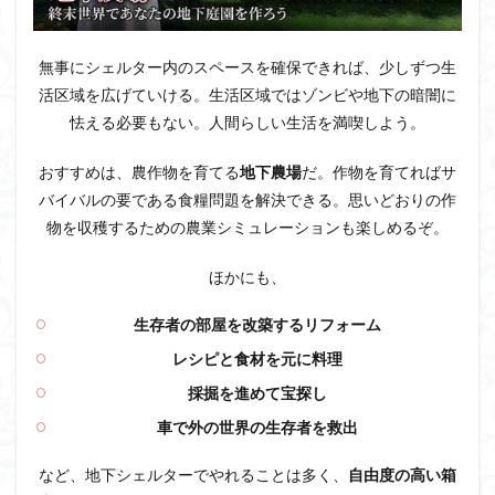
無事にシェルター内のスペースを確保できれば、少しずつ生
活区域を広げていける。生活区域ではゾンビや地下の暗闇に
怯える必要もない。人間らしい生活を満喫しよう。
おすすめは、農作物を育てる
地下農場
だ。作物を育てればサ
バイバルの要である食糧問題を解決できる。思いどおりの作
物を収穫するための農業シミュレーションも楽しめるぞ。
ほかにも、
生存者の部屋を改築するリフォーム
レシピと食材を元に料理
採掘を進めて宝探し
車で外の世界の生存者を救出
など、地下シェルターでやれることは多く、
自由度の高い箱