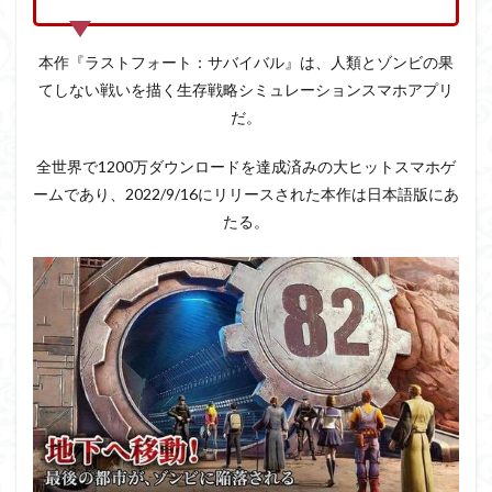
ゾン
ビが
テー
本作『ラストフォート：サバイバル』は、人類とゾンビの果
マの
てしない戦いを描く生存戦略シミュレーションスマホアプリ
生存
戦略
だ。
SLG
全世界で1200万ダウンロードを達成済みの大ヒットスマホゲ
2
採掘
ームであり、2022/9/16にリリースされた本作は日本語版にあ
や農
たる。
業で
地下
を開
発。
心地
よい
新世
界を
造り
あげ
よう
3
緊迫