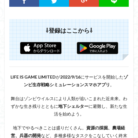
⇩登録はここから⇩
LIFE IS GAME LIMITED
が
2022/9/16
にサービスを開始した
ゾ
ンビ生存戦略シミュレーションスマホアプリ
。
舞台はゾンビウイルスにより人類が追いこまれた近未来。わ
ずかな生き残りとともに
地下シェルター
に避難し、新たな生
活を始めよう。
地下でやるべきことは盛りだくさん。
資源の採掘、農場経
営、兵器の開発
など、多種多様なタスクをこなしていく終末