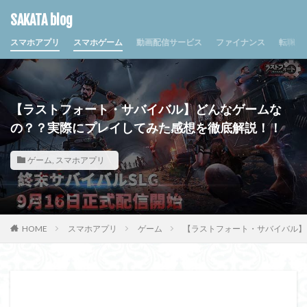
SAKATA blog
スマホアプリ
スマホゲーム
動画配信サービス
ファイナンス
転職・
【ラストフォート・サバイバル】どんなゲームな
の？？実際にプレイしてみた感想を徹底解説！！
ゲーム
,
スマホアプリ
HOME
スマホアプリ
ゲーム
【ラストフォート・サバイバル】